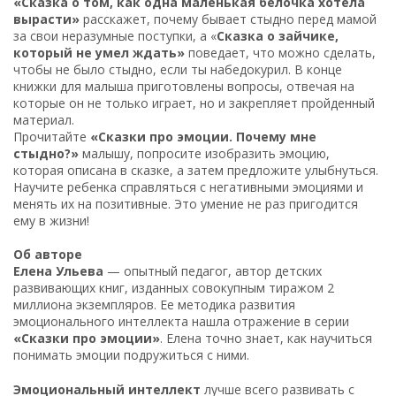
«Сказка о том, как одна маленькая белочка хотела
вырасти»
расскажет, почему бывает стыдно перед мамой
за свои неразумные поступки, а «
Сказка о зайчике,
который не умел ждать»
поведает, что можно сделать,
чтобы не было стыдно, если ты набедокурил. В конце
книжки для малыша приготовлены вопросы, отвечая на
которые он не только играет, но и закрепляет пройденный
материал.
Прочитайте
«Сказки про эмоции. Почему мне
стыдно?»
малышу, попросите изобразить эмоцию,
которая описана в сказке, а затем предложите улыбнуться.
Научите ребенка справляться с негативными эмоциями и
менять их на позитивные. Это умение не раз пригодится
ему в жизни!
Об авторе
Елена Ульева
— опытный педагог, автор детских
развивающих книг, изданных совокупным тиражом 2
миллиона экземпляров. Ее методика развития
эмоционального интеллекта нашла отражение в серии
«Сказки про эмоции»
. Елена точно знает, как научиться
понимать эмоции подружиться с ними.
Эмоциональный интеллект
лучше всего развивать с