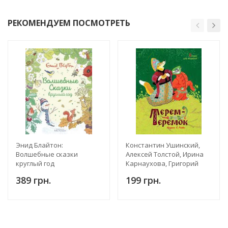
РЕКОМЕНДУЕМ ПОСМОТРЕТЬ
Энид Блайтон:
Константин Ушинский,
Волшебные сказки
Алексей Толстой, Ирина
круглый год
Карнаухова, Григорий
Петников, Владимир
389 грн.
199 грн.
Турков, Лидия Грибова:
Терем-теремок. Сказки
для малышей