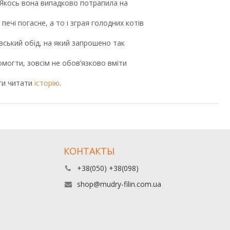
 Якось вона випадково потрапила на
печі погасне, а то і зграя голодних котів
івський обід, на який запрошено так
могти, зовсім не обов’язково вміти
ти читати
історію
.
КОНТАКТЫ
+38(050) +38(098)
shop@mudry-filin.com.ua