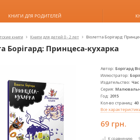
КНИГИ ДЛЯ РОДИТЕЛЕЙ
К
тские книги
Книги для детей 0 - 2 лет
Віолетта Борігард: Принце
та Борігард: Принцеса-кухарка
Автор
Борігард В
Иллюстратор
Борі
Издательство
Час
Серия
Малювальна
Год
2015
Кол-во страниц
40
Все характеристик
69 грн.
К сравнению