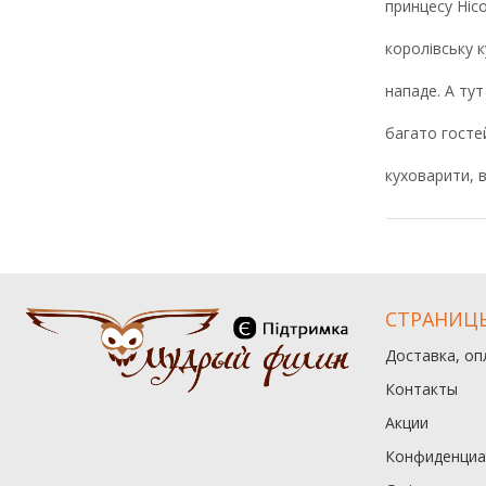
принцесу Ніс
королівську к
нападе. А тут
багато госте
куховарити, 
СТРАНИЦ
Доставка, оп
Контакты
Акции
Конфиденциа