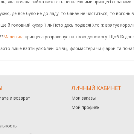
оль, яка почала займатися геть неналежними принцесі справами.
ухню, де все було не до ладу: то банан не чиститься, то вогонь в 
 ще й головний кухар Тілі-Тісто десь подівся! Хто ж врятує корол
й?
Маленька
принцеса розраховує на твою допомогу. Щоб їй допо
варто лише взяти улюблені олівці, фломастери чи фарби та поча
Ы
ЛИЧНЫЙ КАБИНЕТ
лата и возврат
Мои заказы
Мой профиль
льность