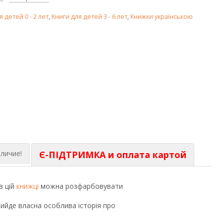
я детей 0 - 2 лет
,
Книги для детей 3 - 6 лет
,
Книжки українською
личие!
Є-ПІДТРИМКА и оплата картой
в цій
книжці
можна розфарбовувати
вийде власна особлива історія про