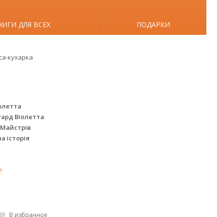
НИГИ ДЛЯ ВСЕХ
ПОДАРКИ
са-кухарка
іолетта
гард Віолетта
 Майстрів
 історія
и
В избранное