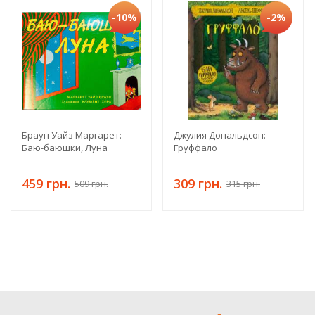
-10%
-2%
Браун Уайз Маргарет:
Джулия Дональдсон:
Баю-баюшки, Луна
Груффало
459 грн.
309 грн.
509 грн.
315 грн.