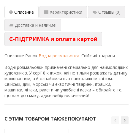
Описание
Характеристики
Отзывы
(0)
Доставка и наличие!
Є-ПІДТРИМКА и оплата картой
Описание
Ранок
Водна розмальовка
. Свійські тварини
Водні розмальовки призначені спеціально для наймолодших
художників. У серії 8 книжок, які не тільки розважать дитину
малюванням, а й ознайомлять з навколишнім світом.
Свійські, дикі, морські чи екзотичні тварини, іграшки,
машинки, літаки, ракети чи улюблені казки – обирайте те,
що вам до смаку, адже вибір величезний!
С ЭТИМ ТОВАРОМ ТАКЖЕ ПОКУПАЮТ