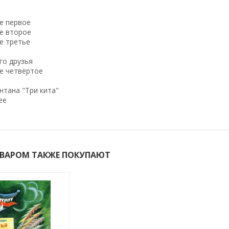
е первое
е второе
е третье
го друзья
е четвёртое
нтана "Три кита"
ее
ОВАРОМ ТАКЖЕ ПОКУПАЮТ