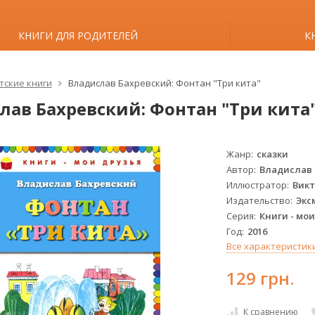
КНИГИ ДЛЯ РОДИТЕЛЕЙ
К
тские книги
Владислав Бахревский: Фонтан "Три кита"
лав Бахревский: Фонтан "Три кита
Жанр
сказки
Автор
Владислав 
Иллюстратор
Вик
Издательство
Экс
Серия
Книги - мои
Год
2016
Все характеристик
129 грн.
К сравнению