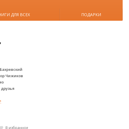
НИГИ ДЛЯ ВСЕХ
ПОДАРКИ
"
Бахревский
тор Чижиков
мо
 друзья
и
В избранное