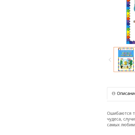
Описани
Ошибаются те
чудеса, случ
самых любимы