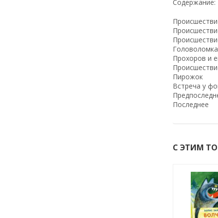
Содержание:
Происшестви
Происшестви
Происшестви
Головоломка
Прохоров и е
Происшестви
Пирожок
Встреча у фо
Предпоследн
Последнее
С ЭТИМ Т