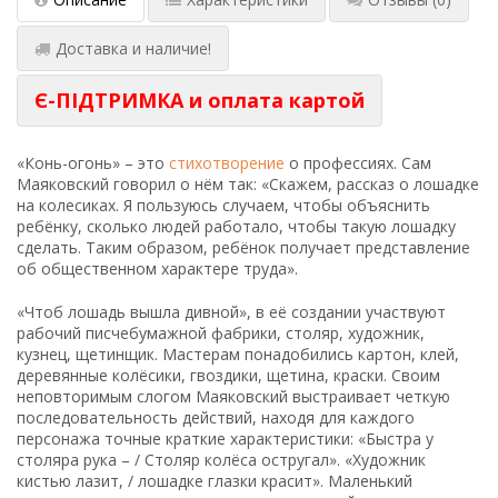
Доставка и наличие!
Є-ПІДТРИМКА и оплата картой
«Конь-огонь» – это
стихотворение
о профессиях. Сам
Маяковский говорил о нём так: «Скажем, рассказ о лошадке
на колесиках. Я пользуюсь случаем, чтобы объяснить
ребёнку, сколько людей работало, чтобы такую лошадку
сделать. Таким образом, ребёнок получает представление
об общественном характере труда».
«Чтоб лошадь вышла дивной», в её создании участвуют
рабочий писчебумажной фабрики, столяр, художник,
кузнец, щетинщик. Мастерам понадобились картон, клей,
деревянные колёсики, гвоздики, щетина, краски. Своим
неповторимым слогом Маяковский выстраивает четкую
последовательность действий, находя для каждого
персонажа точные краткие характеристики: «Быстра у
столяра рука – / Столяр колёса остругал». «Художник
кистью лазит, / лошадке глазки красит». Маленький