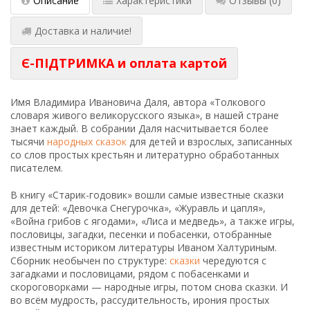
Описание
Характеристики
Отзывы
(0)
Доставка и наличие!
Є-ПІДТРИМКА и оплата картой
Имя Владимира Ивановича Даля, автора «Толкового
словаря живого великорусского языка», в нашей стране
знает каждый. В собрании Даля насчитывается более
тысячи
народных сказок
для детей и взрослых, записанных
со слов простых крестьян и литературно обработанных
писателем.
В книгу «Старик-годовик» вошли самые известные сказки
для детей: «Девочка Снегурочка», «Журавль и цапля»,
«Война грибов с ягодами», «Лиса и медведь», а также игры,
пословицы, загадки, песенки и побасенки, отобранные
известным историком литературы Иваном Халтуриным.
Сборник необычен по структуре:
сказки
чередуются с
загадками и пословицами, рядом с побасенками и
скороговорками — народные игры, потом снова сказки. И
во всём мудрость, рассудительность, ирония простых