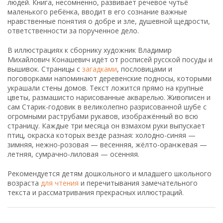
людей. Книга, несомненно, развивает речевое чутьё
маленького ребёнка, вводит в его сознание важные
нравственные понятия о добре и зле, душевной щедрости,
ответственности за порученное дело.
В иллюстрациях к сборнику художник Владимир
Михайлович Конашевич идёт от росписей русской посуды и
вышивок. Страницы с
загадками
, пословицами и
поговорками напоминают деревенские подносы, которыми
украшали стены домов. Текст ложится прямо на крупные
цветы, размашисто нарисованные акварелью. Живописен и
сам Старик-годовик в великолепно разрисованной шубе с
огромными раструбами рукавов, изображённый во всю
страницу. Каждые три месяца он взмахом руки выпускает
птиц, окраска которых везде разная: холодно-синяя —
зимняя, нежно-розовая — весенняя, жёлто-оранжевая —
летняя, сумрачно-лиловая — осенняя.
Рекомендуется детям дошкольного и младшего школьного
возраста
для чтения
и перечитывания замечательного
текста и рассматривания прекрасных иллюстраций.