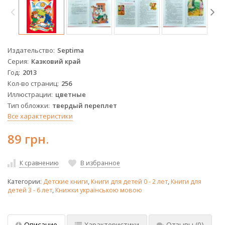
Издательство
Septima
Серия
Казковий край
Год
2013
Кол-во страниц
256
Иллюстрации
цветные
Тип обложки
твердый переплет
Все характеристики
89 грн.
К сравнению
В избранное
Категории:
Детские книги
,
Книги для детей 0 - 2 лет
,
Книги для
детей 3 - 6 лет
,
Книжки українською мовою
Описание
Характеристики
Отзывы
(0)