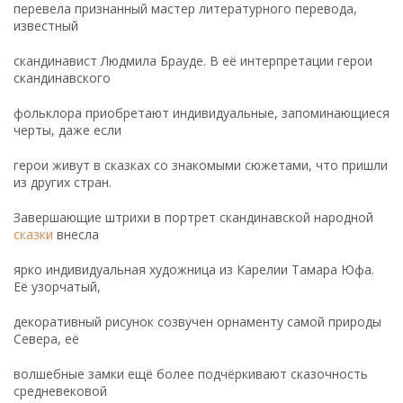
перевела признанный мастер литературного перевода,
известный
скандинавист Людмила Брауде. В её интерпретации герои
скандинавского
фольклора приобретают индивидуальные, запоминающиеся
черты, даже если
герои живут в сказках со знакомыми сюжетами, что пришли
из других стран.
Заверша­ющие штрихи в портрет скандинавской народной
сказки
внес­ла
ярко индивидуальная художница из Карелии Тамара Юфа.
Её узорчатый,
декоративный рисунок созвучен орнаменту самой природы
Севера, её
волшебные замки ещё более подчёркивают сказочность
средневековой