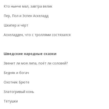
Кто нынче мал, завтра велик
Пер, Пол и Эспен Аскеладд
Шкипер и чёрт
Аскеладден, что с троллями состязался
Шведские
народные сказки
Звенит ли моя липа, поёт ли соловей?
Бедняк и богач
Охотник Брюте
Златогривый конь
Тётушки