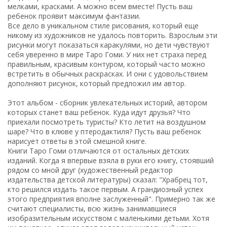
мелками, красками. А можно всем вместе! Пусть ваш
ребенок проявит максимум фантазии.
Все дело в уникальном стиле рисования, который еще
никому из художников не удалось повторить. Взрослым эти
рисунки могут показаться каракулями, но дети чувствуют
себя уверенно в мире Таро Гоми. У них нет страха перед
правильным, красивым контуром, который часто можно
встретить в обычных раскрасках. И они с удовольствием
дополняют рисунок, который предложил им автор.
Этот альбом - сборник увлекательных историй, автором
которых станет ваш ребенок. Куда идут друзья? Что
приехали посмотреть туристы? Кто летит на воздушном
шаре? Что в клюве у птеродактиля? Пусть ваш ребенок
нарисует ответы в этой смешной книге.
Книги Таро Гоми отличаются от остальных детских
изданий. Когда я впервые взяла в руки его книгу, стоявший
рядом со мной друг (художественный редактор
издательства детской литературы) сказал: "Храбрец тот,
кто решился издать такое первым. А грандиозный успех
этого предприятия вполне заслуженный". Примерно так же
считают специалисты, всю жизнь занимавшиеся
изобразительным искусством с маленькими детьми. Хотя