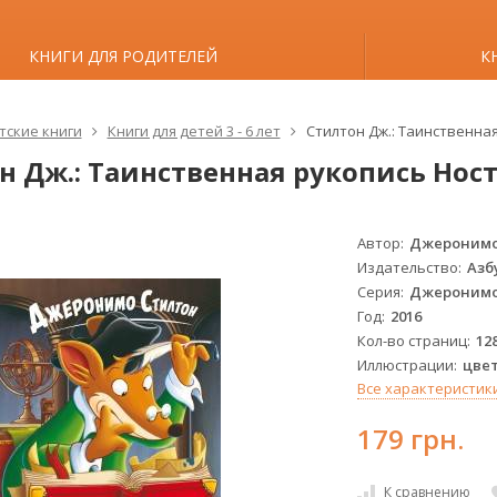
КНИГИ ДЛЯ РОДИТЕЛЕЙ
К
тские книги
Книги для детей 3 - 6 лет
Стилтон Дж.: Таинственн
н Дж.: Таинственная рукопись Но
Автор
Джеронимо
Издательство
Азб
Серия
Джеронимо
Год
2016
Кол-во страниц
12
Иллюстрации
цве
Все характеристик
179 грн.
К сравнению