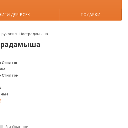
НИГИ ДЛЯ ВСЕХ
ПОДАРКИ
ая рукопись Нострадамыша
страдамыша
 Стилтон
ука
 Стилтон
8
тные
и
В избранное