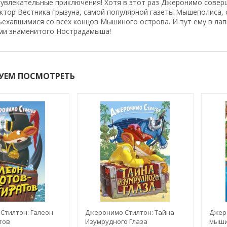
увлекательные приключения! Хотя в этот раз Джеронимо совер
ктор Вестника грызуна, самой популярной газеты Мышеполиса, 
ъехавшимися со всех концов Мышиного острова. И тут ему в лап
ми знаменитого Нострадамыша!
УЕМ ПОСМОТРЕТЬ
Стилтон: Галеон
Джеронимо Стилтон: Тайна
Джер
тов
Изумрудного Глаза
мыши