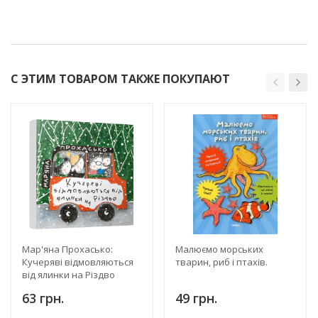
С ЭТИМ ТОВАРОМ ТАКЖЕ ПОКУПАЮТ
Мар'яна Прохасько:
Малюємо морських
Кучеряві відмовляються
тварин, риб i птахiв.
від ялинки на Різдво
63 грн.
49 грн.