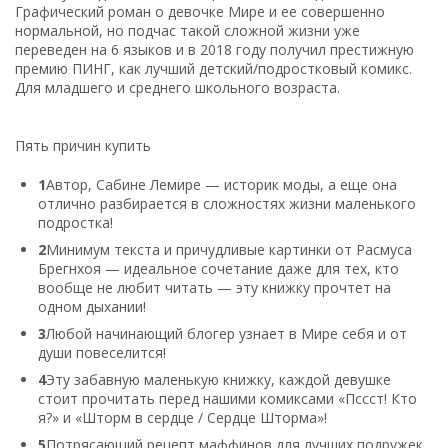
Графический роман о девочке Мире и ее совершенно
нормальной, но подчас такой сложной жизни уже
переведен на 6 языков и в 2018 году получил престижную
премию ПИНГ, как лучший детский/подростковый комикс.
Для младшего и среднего школьного возраста.
Пять причин купить
1
Автор, Сабине Лемире — историк моды, а еще она
отлично разбирается в сложностях жизни маленького
подростка!
2
Минимум текста и причудливые картинки от Расмуса
Брегнхоя — идеальное сочетание даже для тех, кто
вообще не любит читать — эту книжку прочтет на
одном дыхании!
3
Любой начинающий блогер узнает в Мире себя и от
души повеселится!
4
Эту забавную маленькую книжку, каждой девушке
стоит прочитать перед нашими комиксами «Пссст! Кто
я?» и «Шторм в сердце / Сердце Шторма»!
5
Потрясающий рецепт маффинов для лучших подружек