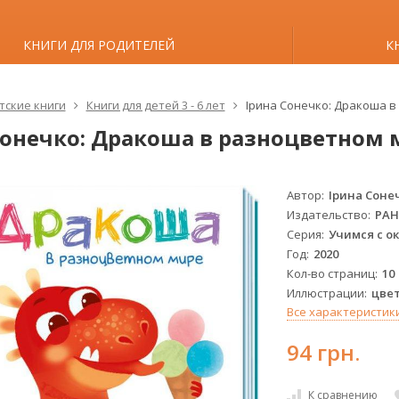
КНИГИ ДЛЯ РОДИТЕЛЕЙ
К
тские книги
Книги для детей 3 - 6 лет
Ірина Сонечко: Дракоша 
Сонечко: Дракоша в разноцветном 
Автор
Ірина Соне
Издательство
РА
Серия
Учимся с о
Год
2020
Кол-во страниц
10
Иллюстрации
цве
Все характеристик
94 грн.
К сравнению