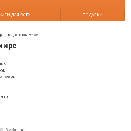
НИГИ ДЛЯ ВСЕХ
ПОДАРКИ
в разноцветном мире
мире
чко
НОК
кошками
тные
и
В избранное