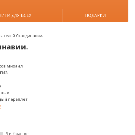
НИГИ ДЛЯ ВСЕХ
ПОДАРКИ
сателей Скандинавии.
инавии.
ков Михаил
ГИЗ
4
тные
дый переплет
и
В избранное