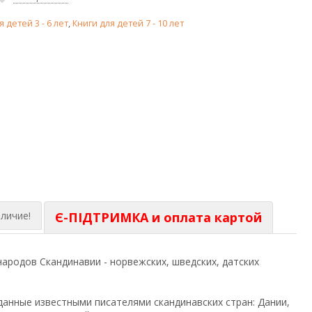
я детей 3 - 6 лет
,
Книги для детей 7 - 10 лет
личие!
Є-ПІДТРИМКА и оплата картой
ародов Скандинавии - норвежских, шведских, датских
зданные известными писателями скандинавских стран: Дании,