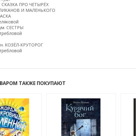
р. СКАЗКА ПРО ЧЕТЫРЁХ
ЛИКАНОВ И МАЛЕНЬКОГО
АСКА
еляковой
ум. СЕСТРЫ
Стребловой
ан. КОЗЁЛ-КРУТОРОГ
Стребловой
ОВАРОМ ТАКЖЕ ПОКУПАЮТ