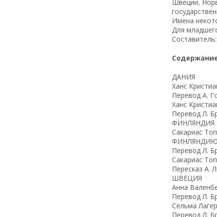
Швеции, Норв
государствен
Имена некото
Для младшего
Составитель:
Содержание
ДАНИЯ
Ханс Кристи
Перевод А. Г
Ханс Кристи
Перевод Л. Б
ФИНЛЯНДИЯ
Сакариас То
ФИНЛЯНДИЮ
Перевод Л. Б
Сакариас То
Пересказ А. 
ШВЕЦИЯ
Анна Валенб
Перевод Л. Б
Сельма Лаг
Перевод Л. Б