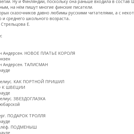
егии. Ну и Финляндии, поскольку она раньше входила в состав Ш
ным, на нём пишут многие финские писатели.
рых сказочников давно любимы русскими читателями, а с неко
 и среднего школьного возраста..
 Стрельцова Е.
:
ан Андерсен. НОВОЕ ПЛАТЬЕ КОРОЛЯ
онзен
ан Андерсен. ТАЛИСМАН
рауде
пелиус. КАК ПОРТНОЙ ПРИШИЛ
 К ШВЕЦИИ
рауде
пелиус. ЗВЕЗДОГЛАЗКА
Любарской
ерг. ПОДАРОК ТРОЛЛЯ
рауде
ерлёф. ПОДМЕНЫШ
рауде