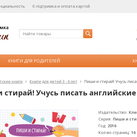
нциальность
Є-підтримка и оплата картой
КНИГИ ДЛЯ РОДИТЕЛЕЙ
К
тские книги
Книги для детей 3 - 6 лет
Пиши и стирай! Учусь писа
 стирай! Учусь писать английские 
Издательство
Кле
Серия
Пиши и сти
Год
2016
Кол-во страниц
16