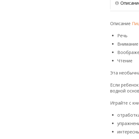
Описани
Описание
Пиш
Речь
Внимание
Воображе
Чтение
Эта необычна
Если ребенок
водной основ
Играйте с кни
отработка
упражнен
интересны