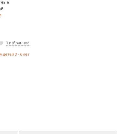
тные
ий
и
В избранное
я детей 3 - 6 лет