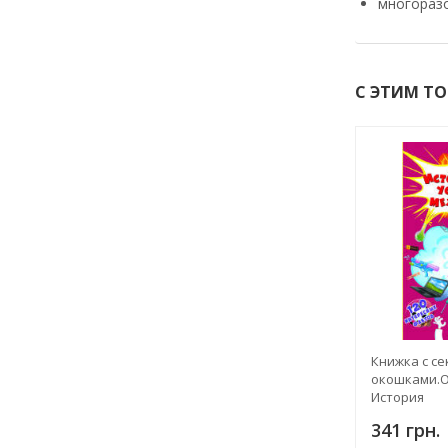
многораз
С ЭТИМ Т
Книжка с с
окошками.О
История
вещей,устр
341 грн.