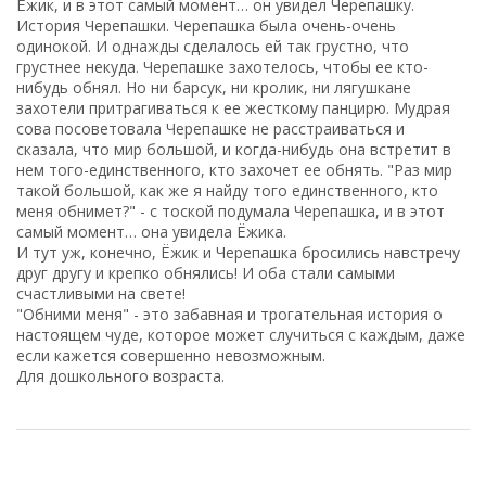
Ёжик, и в этот самый момент… он увидел Черепашку.
История Черепашки. Черепашка была очень-очень
одинокой. И однажды cделалось ей так грустно, что
грустнее некуда. Черепашке захотелось, чтобы ее кто-
нибудь обнял. Но ни барсук, ни кролик, ни лягушкане
захотели притрагиваться к ее жесткому панцирю. Мудрая
сова посоветовала Черепашке не расстраиваться и
сказала, что мир большой, и когда-нибудь она встретит в
нем того-единственного, кто захочет ее обнять. "Раз мир
такой большой, как же я найду того единственного, кто
меня обнимет?" - с тоской подумала Черепашка, и в этот
самый момент… она увидела Ёжика.
И тут уж, конечно, Ёжик и Черепашка бросились навстречу
друг другу и крепко обнялись! И оба стали самыми
счастливыми на свете!
"Обними меня" - это забавная и трогательная история о
настоящем чуде, которое может случиться с каждым, даже
если кажется совершенно невозможным.
Для дошкольного возраста.