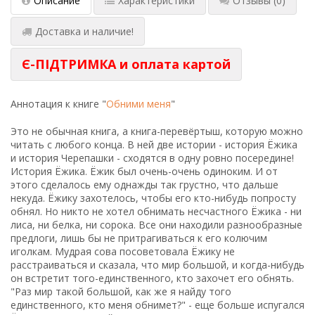
Описание
Характеристики
Отзывы
(0)
Доставка и наличие!
Є-ПІДТРИМКА и оплата картой
Аннотация к книге "
Обними меня
"
Это не обычная книга, а книга-перевёртыш, которую можно
читать с любого конца. В ней две истории - история Ёжика
и история Черепашки - сходятся в одну ровно посередине!
История Ёжика. Ёжик был очень-очень одиноким. И от
этого сделалось ему однажды так грустно, что дальше
некуда. Ёжику захотелось, чтобы его кто-нибудь попросту
обнял. Но никто не хотел обнимать несчастного Ёжика - ни
лиса, ни белка, ни сорока. Все они находили разнообразные
предлоги, лишь бы не притрагиваться к его колючим
иголкам. Мудрая сова посоветовала Ёжику не
расстраиваться и сказала, что мир большой, и когда-нибудь
он встретит того-единственного, кто захочет его обнять.
"Раз мир такой большой, как же я найду того
единственного, кто меня обнимет?" - еще больше испугался