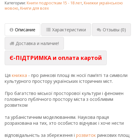
Категории:
Книги подросткам 15 - 18 лет
,
Книжки українською
мовою
,
Книги для всех
Описание
Характеристики
Отзывы
(0)
Доставка и наличие!
Є-ПІДТРИМКА и оплата картой
Ця
книжка
- про ринкові площі як носії пам’яті та символи
культурного простору українських історичних міст.
Про багатство міської просторової культури і феномен
головного публічного простору міста з особливим
розвитком
та урбаністичним моделюванням. Наукова праця
розрахована на тих, хто особисто відчуває і хоче нести
відповідальність за збереження і
розвиток
ринкових площ