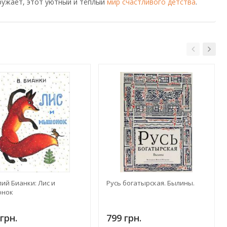
ружает, этот уютный и тёплый
мир счастливого детства
.
ий Бианки: Лис и
Русь богатырская. Былины.
нок
грн.
799 грн.