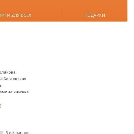
НИГИ ДЛЯ ВСЕХ
ПОДАРКИ
олякова
а Богаевская
Ь
амина книжка
и
В избранное