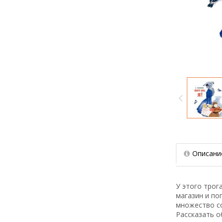
Описани
У этого трог
магазин и по
множество со
Рассказать о