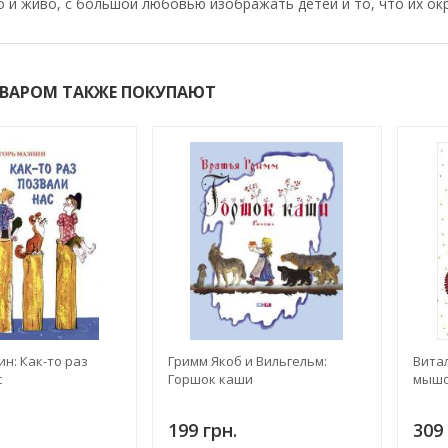
 и живо, с большой любовью изображать детей и то, что их ок
ОВАРОМ ТАКЖЕ ПОКУПАЮТ
н: Как-то раз
Гримм Якоб и Вильгельм:
Витал
с
Горшок каши
мышо
199 грн.
309 