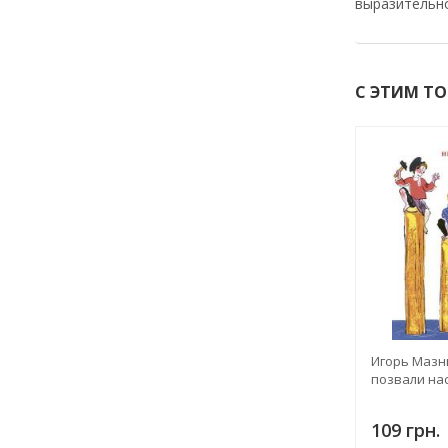
выразительно
С ЭТИМ Т
Игорь Мазни
позвали на
109 грн.