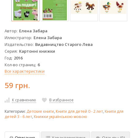
Автор
Елена Забара
Иллюстратор
Елена Забара
Издательство
Видавництво Старого Лева
Серия
Картонні книжки
Год
2016
Кол-во страниц
6
Все характеристики
59 грн.
К сравнению
В избранное
Категории:
Детские книги
,
Книги для детей 0 - 2 лет
,
Книги для
детей 3 - 6 лет
,
Книжки українською мовою
Описание
Характеристики
Отзывы
(0)