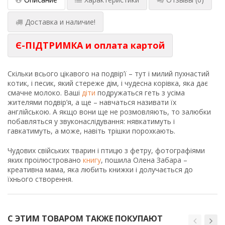
Доставка и наличие!
Є-ПІДТРИМКА и оплата картой
Скільки всього цікавого на подвір’ї – тут і милий пухнастий
котик, і песик, який стереже дім, і чудесна корівка, яка дає
смачне молоко. Ваші
діти
подружаться геть з усіма
жителями подвір’я, а ще – навчаться називати їх
англійською. А якщо вони ще не розмовляють, то залюбки
побавляться у звуконаслідування: нявкатимуть і
гавкатимуть, а може, навіть трішки порохкають.
Чудових свійських тварин і птицю з фетру, фотографіями
яких проілюстровано
книгу
, пошила Олена Забара –
креативна мама, яка любить книжки і долучається до
їхнього створення.
С ЭТИМ ТОВАРОМ ТАКЖЕ ПОКУПАЮТ