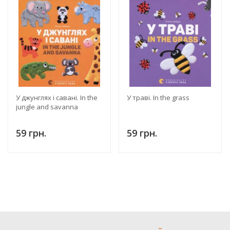
У джунглях і савані. In the
У траві. In the grass
jungle and savanna
59 грн.
59 грн.