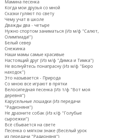
Мамина песенка
Когда мои друзья со мной
Сказки гуляют по свету
Чему учат в школе
Дважды два - четыре
Нужно спортом заниматься (Из м/ф "Салют,
Олимпиада!")
Белый север
Снежинка
Наши мамы самые красивые
Настоящий друг (Из м/ф "Димка и Тимка")
Не волнуйтесь понапрасну (Из м/ф "Бюро
находок")
Это называется - Природа
Со мною все играют в прятки
Велосипедная песенка (Из т/ф "Вот моя
деревня")
Карусельные лошадки (Из передачи
"Радионяня")
Не дразните собак (Из к/ф "Голубые
сыроежки")
Всё сбывается на свете
Песенка о мягком знаке (Весёлый урок
из передачи "Радионяня")