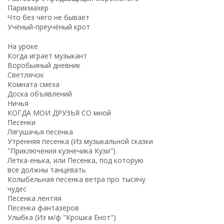
Парикмахер
Что без чего не бывает
Учёный-преучёный крот
На уроке
Когда играет музыкант
Воробьиный дневник
Светлячок
Комната смеха
Доска объявлений
Ничья
КОГДА МОИ ДРУЗЬЯ СО мной
Песенки
Лягушачья песенка
Утренняя песенка (Из музыкальной сказки
"Приключения кузнечика Кузи")
Летка-енька, или Песенка, под которую
все должны танцевать
Колыбельная песенка ветра про тысячу
чудес
Песенка лентяя
Песенка фантазёров
Улыбка (Из м/ф "Крошка Енот")