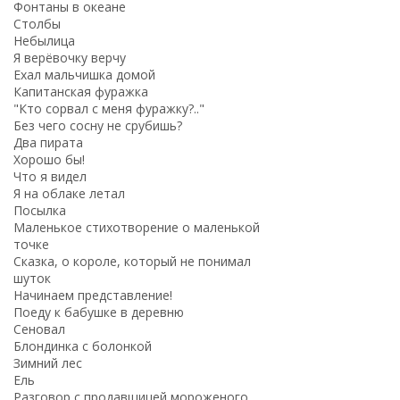
Фонтаны в океане
Столбы
Небылица
Я верёвочку верчу
Ехал мальчишка домой
Капитанская фуражка
"Кто сорвал с меня фуражку?.."
Без чего сосну не срубишь?
Два пирата
Хорошо бы!
Что я видел
Я на облаке летал
Посылка
Маленькое стихотворение о маленькой
точке
Сказка, о короле, который не понимал
шуток
Начинаем представление!
Поеду к бабушке в деревню
Сеновал
Блондинка с болонкой
Зимний лес
Ель
Разговор с продавщицей мороженого