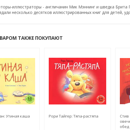
торы-иллюстраторы - англичанин Мик Мэннинг и шведка Брита Г
здали несколько десятков иллюстрированных книг для детей, у
ОВАРОМ ТАКЖЕ ПОКУПАЮТ
ан: Утиная каша
Рори Тайгер: Тяпа-растяпа
Стив 
овечк
обед 