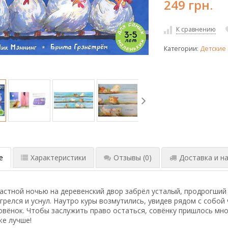
249 грн.
К сравнению
Категории:
Детские 
е
Характеристики
Отзывы
(0)
Доставка и на
стной ночью на деревенский двор забрёл усталый, продрогший 
игрелся и уснул. Наутро куры возмутились, увидев рядом с собой 
овёнок. Чтобы заслужить право остаться, совёнку пришлось мног
же лучше!