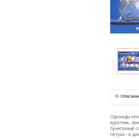
Описани
Однажды нена
курятник, пр
пучеглазый с
петуха - и да