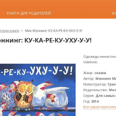
КНИГИ ДЛЯ РОДИТЕЛЕЙ
К
тские книги
Мик Мэннинг: КУ-КА-РЕ-КУ-УХУ-У-У!
ннинг: КУ-КА-РЕ-КУ-УХУ-У-У!
Однажды ненастной
совёнок.
Жанр
сказки
Автор
Мэннинг М
Иллюстратор
Грэн
Издательство
Мел
Серия
Для самых 
Год
2014
Все характеристик