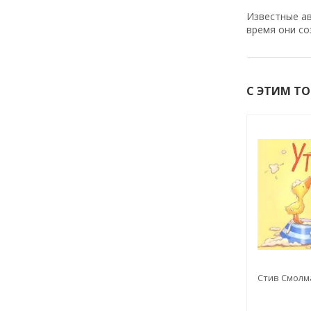
Известные ав
время они со
С ЭТИМ Т
Стив Смолм