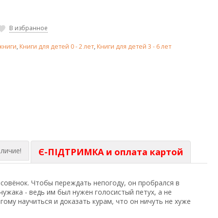
В избранное
книги
,
Книги для детей 0 - 2 лет
,
Книги для детей 3 - 6 лет
личие!
Є-ПІДТРИМКА и оплата картой
совёнок. Чтобы переждать непогоду, он пробрался в
чужака - ведь им был нужен голосистый петух, а не
ому научиться и доказать курам, что он ничуть не хуже