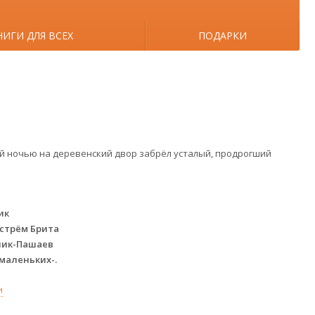
НИГИ ДЛЯ ВСЕХ
ПОДАРКИ
 ночью на деревенский двор забрёл усталый, продрогший
ик
стрём Брита
ик-Пашаев
маленьких-.
и