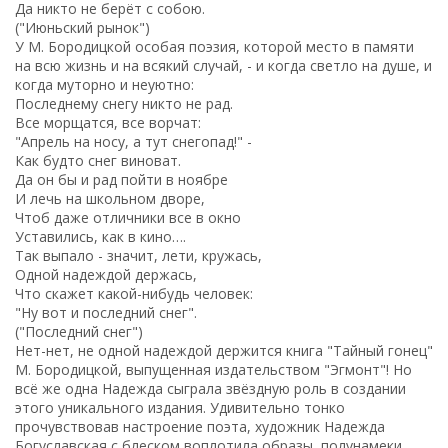
Да никто не берёт с собою.
("Июньский рынок")
У М. Бородицкой особая поэзия, которой место в памяти
на всю жизнь и на всякий случай, - и когда светло на душе, и
когда муторно и неуютно:
Последнему снегу никто не рад.
Все морщатся, все ворчат:
"Апрель на носу, а тут снегопад!" -
Как будто снег виноват.
Да он бы и рад пойти в ноябре
И лечь на школьном дворе,
Чтоб даже отличники все в окно
Уставились, как в кино….
Так выпало - значит, лети, кружась,
Одной надеждой держась,
Что скажет какой-нибудь человек:
"Ну вот и последний снег".
("Последний снег")
Нет-нет, не одной надеждой держится книга "Тайный гонец"
М. Бородицкой, выпущенная издательством "Эгмонт"! Но
всё же одна Надежда сыграла звёздную роль в создании
этого уникального издания. Удивительно тонко
прочувствовав настроение поэта, художник Надежда
Богуславская с блеском воплотила образы, полунамеки,