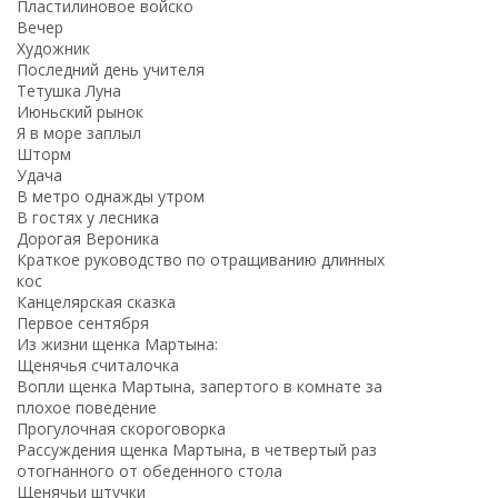
Пластилиновое войско
Вечер
Художник
Последний день учителя
Тетушка Луна
Июньский рынок
Я в море заплыл
Шторм
Удача
В метро однажды утром
В гостях у лесника
Дорогая Вероника
Краткое руководство по отращиванию длинных
кос
Канцелярская сказка
Первое сентября
Из жизни щенка Мартына:
Щенячья считалочка
Вопли щенка Мартына, запертого в комнате за
плохое поведение
Прогулочная скороговорка
Рассуждения щенка Мартына, в четвертый раз
отогнанного от обеденного стола
Щенячьи штучки