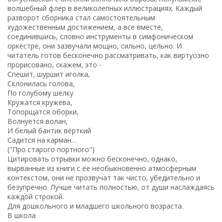
волшебный флер в великолепных иллюстрациях. Каждый
разворот сборника стал самостоятельным
художественным достижением, а все вместе,
соединившись, словно инструменты в симфоническом
оркестре, они зазвучали мощно, сильно, цельно. И
читатель готов бесконечно рассматривать, как виртуозно
прорисовано, скажем, это -
Спешит, шуршит иголка,
Склонилась голова,
По голубому шёлку
Кружатся кружева,
Топорщатся оборки,
Волнуется волан,
И белый бантик вёрткий
Садится на карман…
("Про старого портного")
Цитировать отрывки можно бесконечно, однако,
вырванные из книги с ее необыкновенно атмосферным
контекстом, они не прозвучат так чисто, убедительно и
безупречно. Лучше читать полностью, от души наслаждаясь
каждой строкой.
Для дошкольного и младшего школьного возраста.
В школа