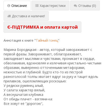
Описание
Характеристики
Отзывы
(0)
Доставка и наличие!
Є-ПІДТРИМКА и оплата картой
Аннотация к книге "
Тайный гонец
"
Марина Бородицкая - автор, который завораживает с
первой фразы. Завораживает, облагораживает,
завладевает мыслями и чувствами, проникает в сердце,
обволакивая, вдохновляя и излечивая кристально-чистыми
образами, выверенно-отточенными метафорами,
нежностью и глубиной. Будто кто-то из пёстрой
разноголосой толпы хватает вдруг за руку и тащит вдоль
прилавков, ошеломляющих роскошью:
У редиски румянец алый,
У салата характер вялый,
А веснушчатая клубника
От обиды плачет - взгляни-ка:
Все зовут её "дорогою",