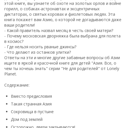
этой книге, вы узнаете об охоте на золотых орлов и войне
горилл, о собаках-астронавтах и эксцентричных
диктаторах, о святых коровах и фиолетовых людях. Эта
книга покажет вам Азию, о которой не догадываются даже
ваши родители!
- Какой правитель назвал месяц в честь своей матери?
- Почему московская дворняжка была выбрана для полета
в космос?
- Где нельзя носить рваные джинсы?
- Что делают из останков улитки?
Ответы на эти и многие другие забавные вопросы об Азии
ищите в яркой и красочной книге для детей "Азия. Все, о
чем ты хочешь знать" серии "Не для родителей" от Lonely
Planet.
Содержание:
Вместо предисловия
Такая странная Азия
Сокровища в пустыне
Дом под землей
Осторожно, двери закрываются!