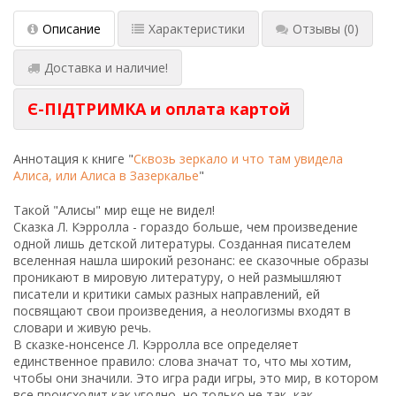
Описание
Характеристики
Отзывы
(0)
Доставка и наличие!
Є-ПІДТРИМКА и оплата картой
Аннотация к книге "
Сквозь зеркало и что там увидела
Алиса, или Алиса в Зазеркалье
"
Такой "Алисы" мир еще не видел!
Сказка Л. Кэрролла - гораздо больше, чем произведение
одной лишь детской литературы. Созданная писателем
вселенная нашла широкий резонанс: ее сказочные образы
проникают в мировую литературу, о ней размышляют
писатели и критики самых разных направлений, ей
посвящают свои произведения, а неологизмы входят в
словари и живую речь.
В сказке-нонсенсе Л. Кэрролла все определяет
единственное правило: слова значат то, что мы хотим,
чтобы они значили. Это игра ради игры, это мир, в котором
все происходит как угодно, но только не так, как