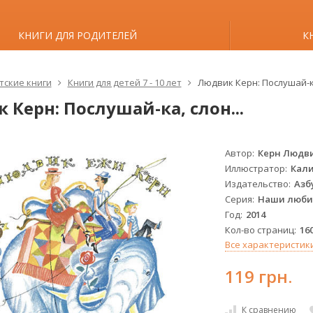
КНИГИ ДЛЯ РОДИТЕЛЕЙ
К
тские книги
Книги для детей 7 - 10 лет
Людвик Керн: Послушай-ка
 Керн: Послушай-ка, слон...
Автор
Керн Людв
Иллюстратор
Кал
Издательство
Азб
Серия
Наши люби
Год
2014
Кол-во страниц
16
Все характеристик
119 грн.
К сравнению