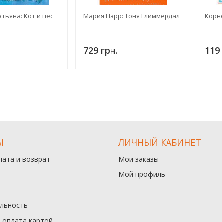
тьяна: Кот и пёс
Мария Парр: Тоня Глиммердал
Корн
729 грн.
119 
Ы
ЛИЧНЫЙ КАБИНЕТ
лата и возврат
Мои заказы
Мой профиль
льность
и оплата картой