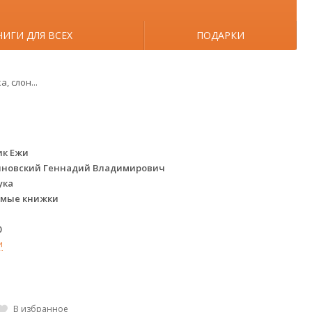
НИГИ ДЛЯ ВСЕХ
ПОДАРКИ
, слон...
ик Ежи
иновский Геннадий Владимирович
ука
мые книжки
0
и
В избранное