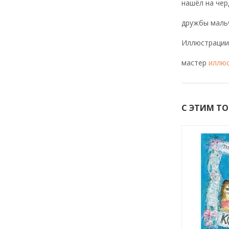
нашёл на чер
дружбы мальч
Иллюстрации 
мастер
иллю
С ЭТИМ Т