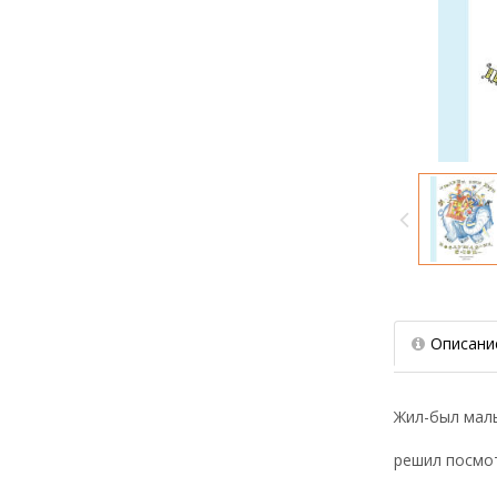
Описани
Жил-был маль
решил посмот