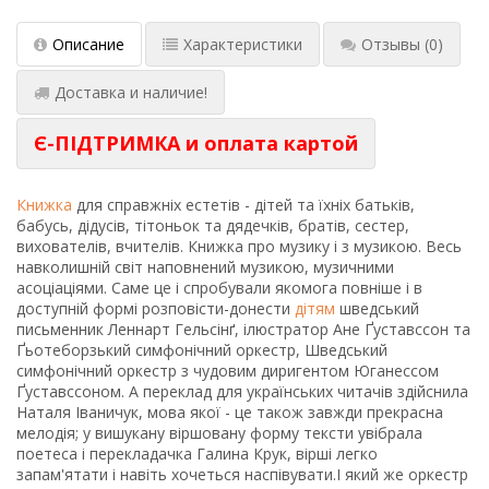
Описание
Характеристики
Отзывы
(0)
Доставка и наличие!
Є-ПІДТРИМКА и оплата картой
Книжка
для справжніх естетів - дітей та їхніх батьків,
бабусь, дідусів, тітоньок та дядечків, братів, сестер,
вихователів, вчителів. Книжка про музику і з музикою. Весь
навколишній світ наповнений музикою, музичними
асоціаціями. Саме це і спробували якомога повніше і в
доступній формі розповісти-донести
дітям
шведський
письменник Леннарт Гельсінґ, ілюстратор Ане Ґуставссон та
Ґьотеборзький симфонічний оркестр, Шведський
симфонічний оркестр з чудовим диригентом Юганессом
Ґуставссоном. А переклад для українських читачів здійснила
Наталя Іваничук, мова якої - це також завжди прекрасна
мелодія; у вишукану віршовану форму тексти увібрала
поетеса і перекладачка Галина Крук, вірші легко
запам'ятати і навіть хочеться наспівувати.І який же оркестр