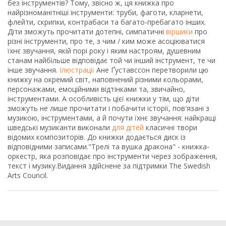
без інструментів? Тому, звісно ж, ця книжка про
найрізноманітніші інструменти: труби, фаготи, кларнети,
флейти, скрипки, контрабаси та багато-пребагато інших.
Діти зможуть прочитати дотепні, симпатичні
віршики
про
різні інструменти, про те, з чим / ким може асоціюватися
їхнє звучання, якій порі року і яким настроям, душевним
станам найбільше відповідає той чи інший інструмент, те чи
інше звучання.
Ілюстрації
Ане Ґуставссон перетворили цю
книжку на окремий світ, наповнений різними кольорами,
персонажами, емоційними відтінками та, звичайно,
інструментами. А особливість цієї книжки у тім, що діти
зможуть не лише прочитати і побачити історії, пов'язані з
музикою, інструментами, а й почути їхнє звучання: найкращі
шведські музиканти виконали
для дітей
класичні твори
відомих композиторів. До книжки додається диск із
відповідними записами."Трелі та вушка дракона" - книжка-
оркестр, яка розповідає про інструменти через зображення,
текст і музику.Видання здійснене за підтримки The Swedish
Arts Council.