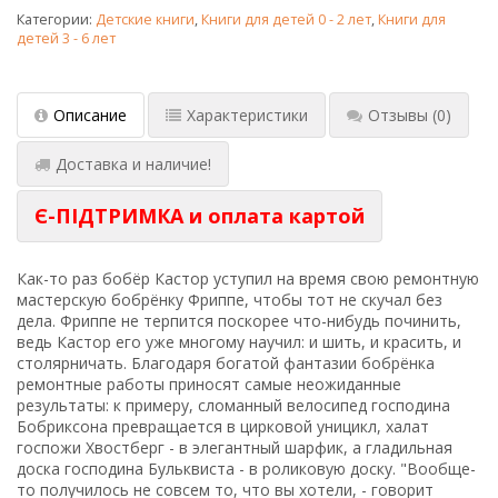
Категории:
Детские книги
,
Книги для детей 0 - 2 лет
,
Книги для
детей 3 - 6 лет
Описание
Характеристики
Отзывы
(0)
Доставка и наличие!
Є-ПІДТРИМКА и оплата картой
Как-то раз бобёр Кастор уступил на время свою ремонтную
мастерскую бобрёнку Фриппе, чтобы тот не скучал без
дела. Фриппе не терпится поскорее что-нибудь починить,
ведь Кастор его уже многому научил: и шить, и красить, и
столярничать. Благодаря богатой фантазии бобрёнка
ремонтные работы приносят самые неожиданные
результаты: к примеру, сломанный велосипед господина
Бобриксона превращается в цирковой уницикл, халат
госпожи Хвостберг - в элегантный шарфик, а гладильная
доска господина Бульквиста - в роликовую доску. "Вообще-
то получилось не совсем то, что вы хотели, - говорит