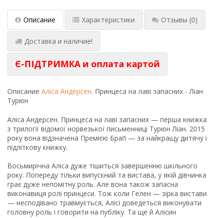
Описание
Характеристики
Отзывы
(0)
Доставка и наличие!
Є-ПІДТРИМКА и оплата картой
Описание
Аліса Андерсен
. Принцеса на лаві запасних - Ліан
Турюн
Аліса Андерсен. Принцеса на лаві запасних — перша книж­ка
з трилогії відомої норвезької письменниці Турюн Ліан. 2015
ро­ку вона відзначена Премією Браґі — за найкращу дитячу і
підліткову книжку.
Восьмирічна Аліса дуже тішиться завершенню шкіль­ного
року. Попереду тільки випускний та вистава, у якій дів­чинка
грає дуже непомітну роль. Але вона також запасна
виконавиця ролі принцеси. Тож коли Гелен — зірка вистави
— несподівано травмується, Алісі доведеться виконувати
головну роль і говорити на публіку. Та ще й Алісин