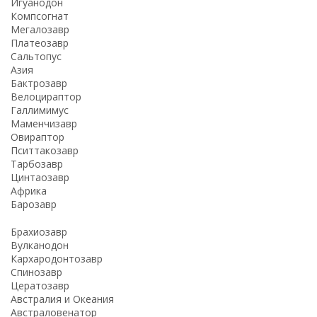
Игуанодон
Компсогнат
Мегалозавр
Платеозавр
Сальтопус
Азия
Бактрозавр
Велоцираптор
Галлимимус
Маменчизавр
Овираптор
Пситтакозавр
Тарбозавр
Цинтаозавр
Африка
Барозавр
Брахиозавр
Вулканодон
Кархародонтозавр
Спинозавр
Цератозавр
Австралия и Океания
Австраловенатор