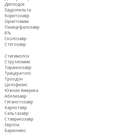
Диплодок
Зауропельта
Коритозавр
Орнитомим
Пахицефалозавр
й?ь
Сколозавр
Стегозавр
Стигимолох
Струтиомим
Тираннозавр
Трицератопс
Троодон
Целофизис
Южная Америка
Абелизавр
Гиганотозавр
Карнотавр
Сальтазавр
Ставрикозавр
Европа
Барионикс