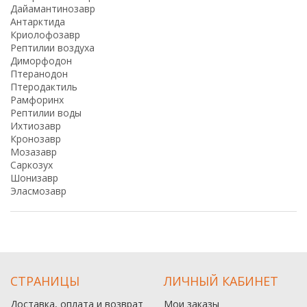
Дайамантинозавр
Антарктида
Криолофозавр
Рептилии воздуха
Диморфодон
Птеранодон
Птеродактиль
Рамфоринх
Рептилии воды
Ихтиозавр
Кронозавр
Мозазавр
Саркозух
Шонизавр
Эласмозавр
СТРАНИЦЫ
ЛИЧНЫЙ КАБИНЕТ
Доставка, оплата и возврат
Мои заказы