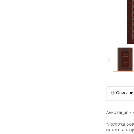
Описани
Аннотация к к
"
Госпожа Бо
сюжет, автор