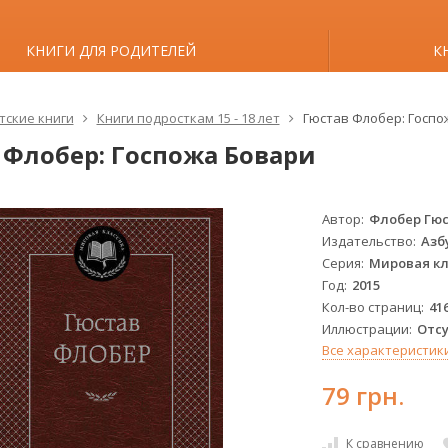
КНИГИ ДЛЯ РОДИТЕЛЕЙ
К
тские книги
Книги подросткам 15 - 18 лет
Гюстав Флобер: Госпо
 Флобер: Госпожа Бовари
Автор
Флобер Гю
Издательство
Азб
Серия
Мировая кл
Год
2015
Кол-во страниц
41
Иллюстрации
Отс
Все характеристик
79 грн.
К сравнению