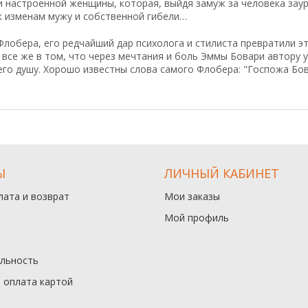
 настроенной женщины, которая, выйдя замуж за человека зау
к изменам мужу и собственной гибели…
лобера, его редчайший дар психолога и стилиста превратили э
 все же в том, что через мечтания и боль Эммы Бовари автору 
го душу. Хорошо известны слова самого Флобера: "Госпожа Бовар
Ы
ЛИЧНЫЙ КАБИНЕТ
лата и возврат
Мои заказы
Мой профиль
льность
и оплата картой