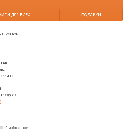
НИГИ ДЛЯ ВСЕХ
ПОДАРКИ
жа Бовари
став
ука
ассика
6
утствуют
и
В избранное