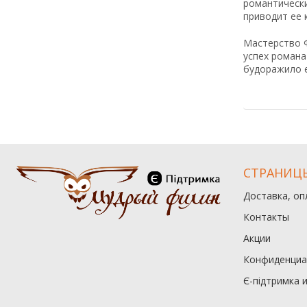
романтически
приводит ее 
Мастерство Ф
успех романа
будоражило е
СТРАНИЦ
Доставка, оп
Контакты
Акции
Конфиденциа
Є-підтримка 