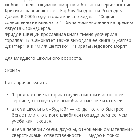
любви - с неистощимым юмором и большой серьёзностью.
Критики сравнивают её с Барбру Линдгрен и Роальдом
Далем. В 2006 году вторая книга о Хедвиг - "Хедвиг
совершенно не виновата!" - была номинирована на премию
Августа Стриндберга.
Фриду в Швеции прославила книга "Меня удочерила
горилла". В "Самокате" также выходила ее книга "Джаггер,
Джаггер", а в "МИФ-Детство" - "Пираты Ледового моря".
Для младшего школьного возраста.
Скрыть
Пять причин купить
1
Продолжение историй о хулиганистой и искренней
героине, которую уже полюбили тысячи читателей.
2
Тема школьных «будней» — когда то, кто быстрее
бегает или кто в кого влюбился гораздо важнее, чем
учеба как таковая.
3
Тема первой любви, дружбы, отношений с учителями и
сверстниками, ответственности — мудро и тонко