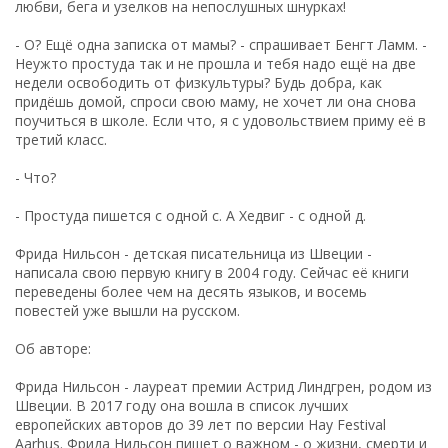
любви, бега и узелков на непослушных шнурках!
- О? Ещё одна записка от мамы? - спрашивает Бенгт Ламм. -
Неужто простуда так и не прошла и тебя надо ещё на две
недели освободить от физкультуры? Будь добра, как
придёшь домой, спроси свою маму, не хочет ли она снова
поучиться в школе. Если что, я с удовольствием приму её в
третий класс.
- Что?
- Простуда пишется с одной с. А Хедвиг - с одной д.
Фрида Нильсон - детская писательница из Швеции -
написала свою первую книгу в 2004 году. Сейчас её книги
переведены более чем на десять языков, и восемь
повестей уже вышли на русском.
Об авторе:
Фрида Нильсон - лауреат премии Астрид Линдгрен, родом из
Швеции. В 2017 году она вошла в список лучших
европейских авторов до 39 лет по версии Hay Festival
Aarhus. Фрида Нильсон пишет о важном - о жизни, смерти и