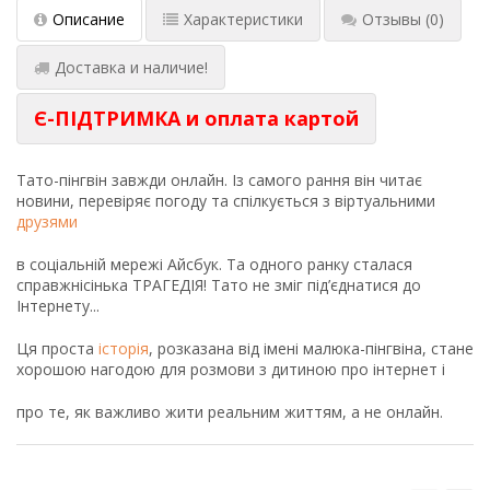
Описание
Характеристики
Отзывы
(0)
Доставка и наличие!
Є-ПІДТРИМКА и оплата картой
Тато-пінгвін завжди онлайн. Із самого рання він читає
новини, перевіряє погоду та спілкується з віртуальними
друзями
в соціальній мережі Айсбук. Та одного ранку сталася
справжнісінька ТРАГЕДІЯ! Тато не зміг під’єднатися до
Інтернету...
Ця проста
історія
, розказана від імені малюка-пінгвіна, стане
хорошою нагодою для розмови з дитиною про інтернет і
про те, як важливо жити реальним життям, а не онлайн.