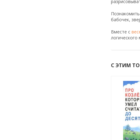
разрисовыват
Познакомитьс
бабочек, зве
Вместе с
вес
логического 
С ЭТИМ Т