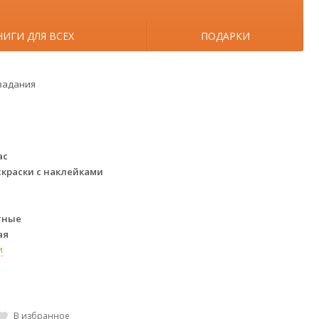
НИГИ ДЛЯ ВСЕХ
ПОДАРКИ
 задания
ас
скраски с наклейками
тные
ая
и
В избранное