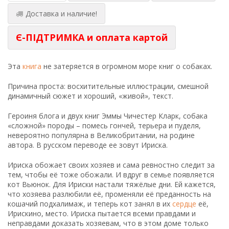
Доставка и наличие!
Є-ПІДТРИМКА и оплата картой
Эта
книга
не затеряется в огромном море книг о собаках.
Причина проста: восхитительные иллюстрации, смешной
динамичный сюжет и хороший, «живой», текст.
Героиня блога и двух книг Эммы Чичестер Кларк, собака
«сложной» породы – помесь гончей, терьера и пуделя,
невероятно популярна в Великобритании, на родине
автора. В русском переводе ее зовут Ириска.
Ириска обожает своих хозяев и сама ревностно следит за
тем, чтобы её тоже обожали. И вдруг в семье появляется
кот Вьюнок. Для Ириски настали тяжёлые дни. Ей кажется,
что хозяева разлюбили её, променяли её преданность на
кошачий подхалимаж, и теперь кот занял в их
сердце
её,
Ирискино, место. Ириска пытается всеми правдами и
неправдами доказать хозяевам, что в этом доме только