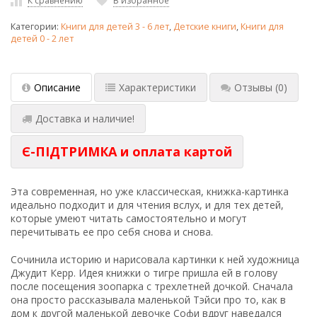
К сравнению
В избранное
Категории:
Книги для детей 3 - 6 лет
,
Детские книги
,
Книги для
детей 0 - 2 лет
Описание
Характеристики
Отзывы
(0)
Доставка и наличие!
Є-ПІДТРИМКА и оплата картой
Эта современная, но уже классическая, книжка-картинка
идеально подходит и для чтения вслух, и для тех детей,
которые умеют читать самостоятельно и могут
перечитывать ее про себя снова и снова.
Сочинила историю и нарисовала картинки к ней художница
Джудит Керр. Идея книжки о тигре пришла ей в голову
после посещения зоопарка с трехлетней дочкой. Сначала
она просто рассказывала маленькой Тэйси про то, как в
дом к другой маленькой девочке Софи вдруг наведался