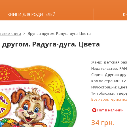
КНИГИ ДЛЯ РОДИТЕЛЕЙ
К
тские книги
Друг за другом. Радуга-дуга. Цвета
 другом. Радуга-дуга. Цвета
Жанр
Детская ра
Издательство
РА
Серия
Друг за др
Кол-во страниц
12
Иллюстрации
цве
Тип обложки
твер
Все характеристик
Нет в наличии
34 грн.