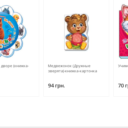
 дворе (книжка-
Медвежонок (Дружные
Учимс
зверята)-книжка-картонка
94 грн.
70 г