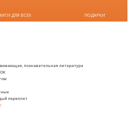
НИГИ ДЛЯ ВСЕХ
ПОДАРКИ
звивающая, познавательная литература
НОК
угом
тные
дый переплет
и