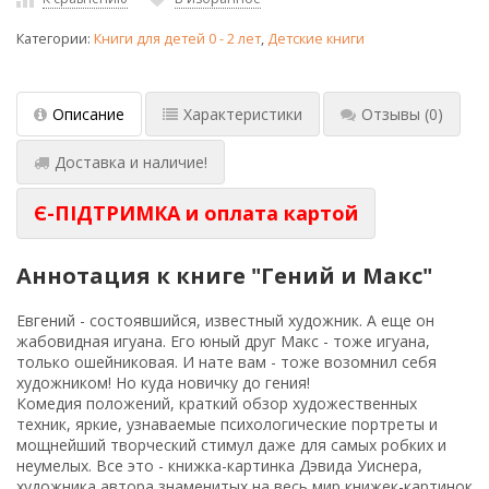
Категории:
Книги для детей 0 - 2 лет
,
Детские книги
Описание
Характеристики
Отзывы
(0)
Доставка и наличие!
Є-ПІДТРИМКА и оплата картой
Аннотация к книге "Гений и Макс"
Евгений - состоявшийся, известный художник. А еще он
жабовидная игуана. Его юный друг Макс - тоже игуана,
только ошейниковая. И нате вам - тоже возомнил себя
художником! Но куда новичку до гения!
Комедия положений, краткий обзор художественных
техник, яркие, узнаваемые психологические портреты и
мощнейший творческий стимул даже для самых робких и
неумелых. Все это - книжка-картинка Дэвида Уиснера,
художника,автора знаменитых на весь мир книжек-картинок