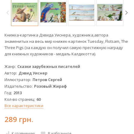
Книжка-картинка Дэвида Уиснера, художника,автора
знаменитых на весь мир книжек-картинок Tuesday, Flotsam, The
Three Pigs (за каждую он получил самую престижную награду
для книжных художников - медаль Калдекотта).
Жанр
Сказки зарубежных писателей
Автор
Дэвид Уиснер
Иллюстратор
Петров Сергей
Издательство
Розовый Жираф
Год
2013
Кол-во страниц
60
Все характеристики
289 грн.
К сравнению
В избранное