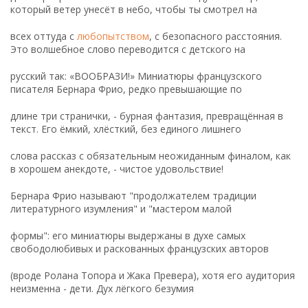
который ветер унесёт в небо, чтобы ты смотрел на
всех оттуда с
любопытством
, с безопасного расстояния.
Это волшебное слово переводится с детского на
русский так: «ВООБРАЗИ!» Миниатюры французского
писателя Бернара Фрио, редко превышающие по
длине три странички, - бурная фантазия, превращённая в
текст. Его ёмкий, хлёсткий, без единого лишнего
слова рассказ с обязательным неожиданным финалом, как
в хорошем анекдоте, - чистое удовольствие!
Бернара Фрио называют "продолжателем традиции
литературного изумления" и "мастером малой
формы": его миниатюры выдержаны в духе самых
свободолюбивых и раскованных французских авторов
(вроде Ролана Топора и Жака Превера), хотя его аудитория
неизменна - дети. Дух лёгкого безумия