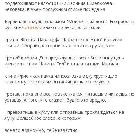
поддерживают иллюстрации Леонида Шмелькова -
человека, в чьём послужном списке победа на
Берлинале с мультфильмом "Мой личный лось". Его работы
русские
читатели
знают по антифашистской
притче Франка Павлоффа "Коричневое утро" и другим
книгам. Сборник, который вы держите в руках, уже
третий в серии. Два предыдущих также были выпущены
издательством "КомпасГид" и стали хитами. Каждая
книга Фрио - как пачка чипсов: взяв одну хрустящую
пластинку, ты следом вытаскиваешь и вторую, и
третью, пока они все не закончатся. Читаешь и читаешь, не
уставая! А того, кто скажет, будто это вредно,
- превратишь в куклу или отправишь прохлаждаться на
Луну. Волшебное слово, с которым
всё это возможно, тебе известно!