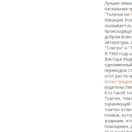
Лучшие зимн
пасхальная п
"Теленок на
Накануне Рож
оказывается,
происходяще
добром всяко
литературы, 
"Томтен" и "
В 1960 году 
Виктора Рюдб
одноимённый 
переводом ст
этот раз по 
иллюстрация
издательстве
Кто такой то
Томтен, томт
охраняющий 
томтен отлич
гномов, кото
жадными, эго
помощники, д
"Как Адам Эн