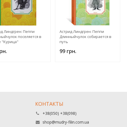
ид Линдгрен: Пеппи
Астрид Линдгрен: Пеппи
ныйчулок поселяется в
Длинныйчулок собирается в
е "Курица"
путь
рн.
99 грн.
КОНТАКТЫ
+38(050) +38(098)
shop@mudry-filin.com.ua