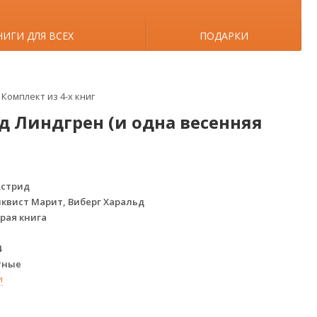
НИГИ ДЛЯ ВСЕХ
ПОДАРКИ
Комплект из 4-х книг
 Линдгрен (и одна весенняя
Астрид
квист Марит, Виберг Харальд
рая книга
4
тные
и