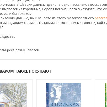
лучилась в Швеции давным-давно, в одно пасхальное воскресен
и вырвался из коровника, норовя вонзить рога в каждого, кто ока
, если бы только...
роизошло дальше, вы и узнаете из этого малоизвестного
расска
ным изданием с замечательными иллюстрациями голландской х
а".
Рождество
ельбрект разбушевался
ОВАРОМ ТАКЖЕ ПОКУПАЮТ