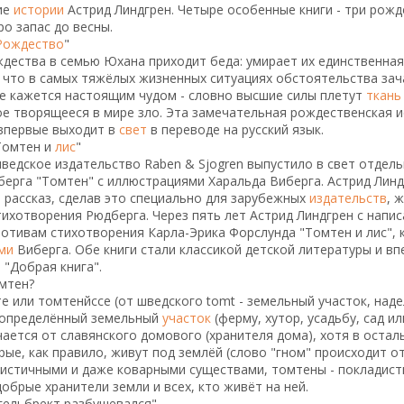
ие
истории
Астрид Линдгрен. Четыре особенные книги - три рожд
ро запас до весны.
Рождество
"
дества в семью Юхана приходит беда: умирает их единственна
 что в самых тяжёлых жизненных ситуациях обстоятельства за
е кажется настоящим чудом - словно высшие силы плетут
ткань
е творящееся в мире зло. Эта замечательная рождественская и
впервые выходит в
свет
в переводе на русский язык.
Томтен и
лис
"
шведское издательство Raben & Sjogren выпустило в свет отдел
ерга "Томтен" с иллюстрациями Харальда Виберга. Астрид Лин
рассказ, сделав это специально для зарубежных
издательств
, 
ихотворения Рюдберга. Через пять лет Астрид Линдгрен с напис
мотивам стихотворения Карла-Эрика Форслунда "Томтен и лис",
ми
Виберга. Обе книги стали классикой детской литературы и в
 "Добрая книга".
мтен?
е или томтенйссе (от шведского tomt - земельный участок, над
определённый земельный
участок
(ферму, хутор, усадьбу, сад ил
ается от славянского домового (хранителя дома), хотя в оста
рые, как правило, живут под землёй (слово "гном" происходит о
истичными и даже коварными существами, томтены - покладис
обрые хранители земли и всех, кто живёт на ней.
гельбрект разбушевался"