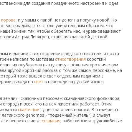
ественские для создания праздничного настроения и одна
я
корова
, и у мамы с папой нет денег на покупку новой. Но
частую складываются столь удивительным образом, что
нашей жизни так, чтобы оберегать нас, и уравновешивают
стория Астрид Линдгрен, ставшая классикой детской
ьным изданием стихотворение шведского писателя и поэта
дгрен написала по мотивам
стихотворения
короткий
желавших опубликовать эту книгу с вольным прозаическим
ала другой короткий рассказ о том же самом персонаже, на
 который тоже вышел в свет отдельным изданием с
первые выходят в
свет
в переводе на русский язык в
ел земли) - сказочный персонаж скандинавского фольклора,
и огород) и всех, кто на нём живет или работает. Этим
льном эти
сказочные
существа очень похожи. В отличие от
т латинского genomos - "подземный житель") и слывут
тые и неприхотливые
создания
, заботливые и трудолюбивые