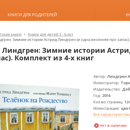
КНИГИ ДЛЯ РОДИТЕЛЕЙ
К
тские книги
Книги для детей 3 - 6 лет
дгрен: Зимние истории Астрид Линдгрен (и одна весенняя про запас). 
 Линдгрен: Зимние истории Астрид
ас). Комплект из 4-х книг
Автор
Линдгрен 
Иллюстратор
Торн
Издательство
Доб
Год
2016
Кол-во страниц
12
Иллюстрации
цве
Все характеристик
Нет в наличии