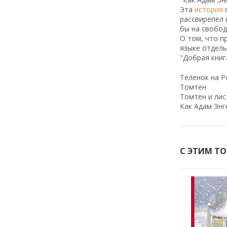
Эта
история
с
рассвирепел 
бы на свободе
О том, что п
языке отдель
"Добрая книг
Теленок на 
Томтен
Томтен и лис
Как Адам Энг
С ЭТИМ Т