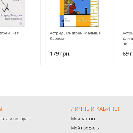
грен: Нет
Астрид Линдгрен: Малыш и
Астр
Карлсон
Длин
вилл
179 грн.
89 г
Ы
ЛИЧНЫЙ КАБИНЕТ
лата и возврат
Мои заказы
Мой профиль