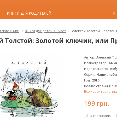
КНИГИ ДЛЯ РОДИТЕЛЕЙ
К
тские книги
Книги для детей 3 - 6 лет
Алексей Толстой: Золотой
й Толстой: Золотой ключик, или 
Автор
Алексей То
Иллюстратор
Ами
Издательство
Азб
Серия
Наши люби
Год
2016
Кол-во страниц
13
Все характеристик
199 грн.
К сравнению