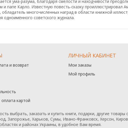
рается ума-разума, благодаря смелости и находчивости преодо
м и папе Карло. Известную повесть-сказку проиллюстрировал А
, обладатель многочисленных наград в области книжной иллюст
я одноимённого советского журнала.
Ы
ЛИЧНЫЙ КАБИНЕТ
лата и возврат
Мои заказы
Мой профиль
льность
и оплата картой
ь выбрать, заказать и купить книги, подарки, другие товары с
од, Запорожье, Харьков, Сумы, Ивано-Франковск, Херсон, Кирово
областях и районах Украины, в удобное Вам время.