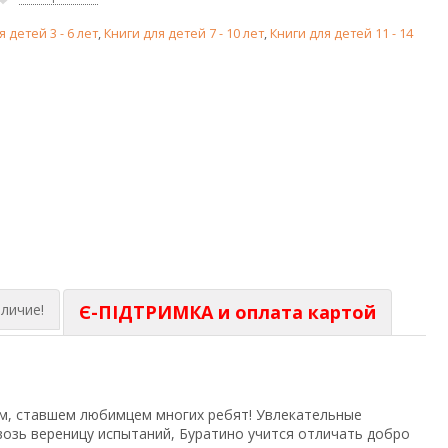
я детей 3 - 6 лет
,
Книги для детей 7 - 10 лет
,
Книги для детей 11 - 14
личие!
Є-ПІДТРИМКА и оплата картой
м, ставшем любимцем многих ребят! Увлекательные
возь вереницу испытаний, Буратино учится отличать добро