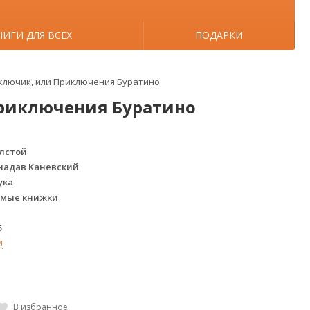
НИГИ ДЛЯ ВСЕХ
ПОДАРКИ
 ключик, или Приключения Буратино
Приключения Буратино
лстой
надав Каневский
ука
мые книжки
6
и
В избранное