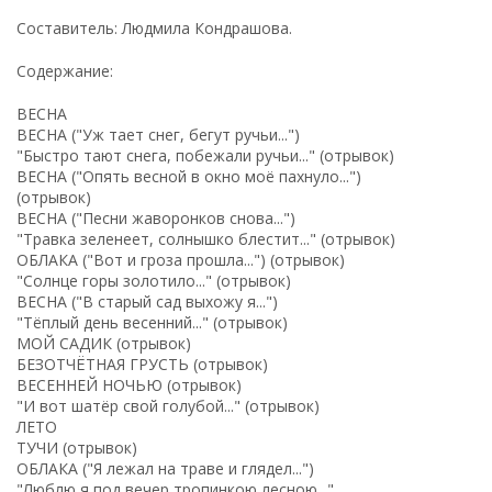
Составитель: Людмила Кондрашова.
Содержание:
ВЕСНА
ВЕСНА ("Уж тает снег, бегут ручьи...")
"Быстро тают снега, побежали ручьи..." (отрывок)
ВЕСНА ("Опять весной в окно моё пахнуло...")
(отрывок)
ВЕСНА ("Песни жаворонков снова...")
"Травка зеленеет, солнышко блестит..." (отрывок)
ОБЛАКА ("Вот и гроза прошла...") (отрывок)
"Солнце горы золотило..." (отрывок)
ВЕСНА ("В старый сад выхожу я...")
"Тёплый день весенний..." (отрывок)
МОЙ САДИК (отрывок)
БЕЗОТЧЁТНАЯ ГРУСТЬ (отрывок)
ВЕСЕННЕЙ НОЧЬЮ (отрывок)
"И вот шатёр свой голубой..." (отрывок)
ЛЕТО
ТУЧИ (отрывок)
ОБЛАКА ("Я лежал на траве и глядел...")
"Люблю я под вечер тропинкою лесною..."