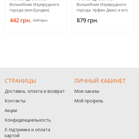
Волшебник Изумрудного
Волшебник Изумрудного
города (илл.Бундин)
города. Урфин Джюс и его
деревянные солдаты.
442 грн.
879 грн.
509 грн.
Семь подземных королей
СТРАНИЦЫ
ЛИЧНЫЙ КАБИНЕТ
Доставка, оплата и возврат
Мои заказы
Контакты
Мой профиль
Акции
Конфиденциальность
Є-підтримка и оплата
картой