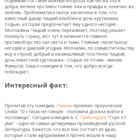
поднимаются такие важные вопросы, как битва зла и
добра, вечное противостояние лжи и правды и, конечно же,
любовь. Проблематика пьесы заключена в том, что
известный факир Чацкий влюблён в дочь куртизанки
Софью, которая предпочитает ему одного негодяя -
Молчалина. Чацкий очень переживает, поэтому решает
покинуть страну, вот тут и начинается главное
противоборство сил света и тьмы. Главные герои пьесы:
негодяй и дамский угодник Молчалин, по совместительству
вор и глухой; добрый и насмешливый толстячок Чацкий;
дочь известной куртизанки - Софья; её отчим - мясник
Фамусов. Смысл комедии в том, что добро всегда
побеждает.
Интересный факт:
Прочитав эту комедию,
Пушкин
произнес пророческие
слова: "О стихах не говорю - половина должна войти в
пословицы". Сегодня комедия А. С.
Грибоедова
"Горе от
ума" - одно из самых цитируемых произведений русской
литературы. Кажется, что все оно состоит из фраз,
которые стали афоризмами и прочно вошли в нашу