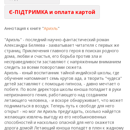
Є-ПІДТРИМКА и оплата картой
Аннотация к книге "
Ариэль
"
"Ариэль" - последний научно-фантастический роман
Александра Беляева - захватывает читателя с первых же
страниц. Приключения главного героя в поисках родного
дома, любви и счастья, его борьба против зла и
несправедливости заставляют с напряжённым вниманием
следить за всеми поворотами сюжета.
Ариэль - юный воспитанник тайной индийской школы, где
обучение напоминает семь кругов ада, а творить "чудеса"
детей заставляют с помощью гипноза, - давно мечтает о
побеге. По воле директора школы юноша попадает в руки
непризнанного гения, работающего над созданием
летающего человека, - и вскоре обнаруживает, что может
подниматься в воздух. Теперь путь к свободе для него
открыт - но мог ли Ариэль предугадать, сколько найдётся
желающих извлечь выгоду из его необыкновенных
способностей и насколько опасной для него окажется
дорога домой! Летающий юноша попадёт в плен к жадному