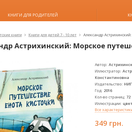
КНИГИ ДЛЯ РОДИТЕЛЕЙ
К
тские книги
Книги для детей 7 - 10 лет
Александр Астрихинский:
ндр Астрихинский: Морское путеш
Автор
Астрихинск
Иллюстратор
Астр
Константиновна
Издательство
НИ
Год
2016
Кол-во страниц
72
Иллюстрации
цве
Все характеристик
349 грн.