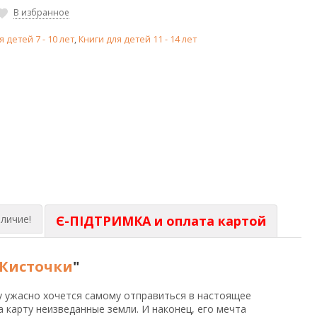
В избранное
я детей 7 - 10 лет
,
Книги для детей 11 - 14 лет
личие!
Є-ПІДТРИМКА и оплата картой
 Кисточки
"
му ужасно хочется самому отправиться в настоящее
а карту неизведанные земли. И наконец, его мечта