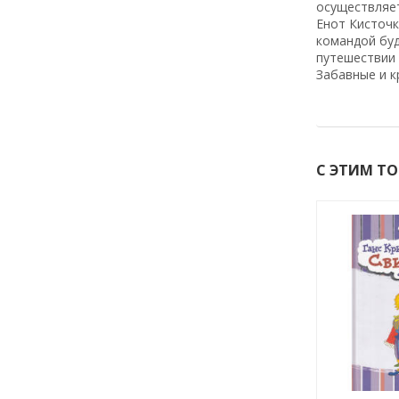
осуществляет
Енот Кисточк
командой буд
путешествии 
Забавные и к
С ЭТИМ Т