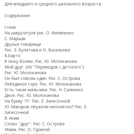
Для младшего и среднего школьного возраста.
Содержание:
стихи
На шмуцтитуле рис. О. Филипенко
С. Маршак
Друзья-товарищи
Рис. Э. Булатова и О. Васильева
А.Барто
Я лежу болею. Рис. Ю. Молоканова
Мой друг. (Из "Переводов с детского")
Рис. Ю. Молоканова
Он был совсем один. Рис. С. Острова
Лебединое горе. Рис. Ю. Молоканова
Есть такие мальчики. Рис. Н. Салиенко
Двое. Рис. Ю. Молоканова
На букву "Л". Рис. Е. Запесочной
Ю. Макаров Неужели непонятно? Рис. Е.
Запесочной
Я. Аким
Слово "друг". Рис. С. Острова
Мама. Рис. О. Гуриной