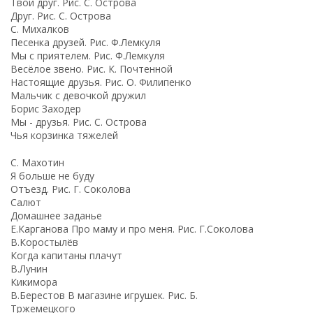
Твой друг. Рис. С. Острова
Друг. Рис. С. Острова
С. Михалков
Песенка друзей. Рис. Ф.Лемкуля
Мы с приятелем. Рис. Ф.Лемкуля
Весёлое звено. Рис. К. Почтенной
Настоящие друзья. Рис. О. Филипенко
Мальчик с девочкой дружил
Борис Заходер
Мы - друзья. Рис. С. Острова
Чья корзинка тяжелей
С. Махотин
Я больше не буду
Отъезд. Рис. Г. Соколова
Салют
Домашнее заданье
Е.Карганова Про маму и про меня. Рис. Г.Соколова
В.Коростылёв
Когда капитаны плачут
В.Лунин
Кикимора
В.Берестов В магазине игрушек. Рис. Б.
Тржемецкого