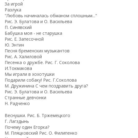
За игрой
Разлука
"Любовь начиналась обманом сплошным..."
Рис. Э. Булатова и О. Васильева
П. Синявский
Бабушка моя - не старушка
Рис. Е. Запесочной
Ю. Энтин
Песня бременских музыкантов
Рис. А. Халиловой
Песенка о дружбе. Рис. Г. Соколова
И.Токмакова
Мы играли в хохотушки
Подарили собаку! Рис. Г.Соколова
М. Дружинина С чем поздравить друга?
Рис. Э. Булатова и О. Васильева
Странные девчонки
Н. Радченко
Веснушки. Рис. Б. Тржемецкого
Г. Лагздынь
Почему один Егорка?
М. Пляцковский Рис. О. Филипенко