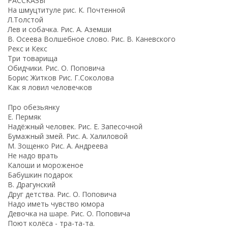
РАССКАЗЫ
На шмуцтитуле рис. К. Почтенной
Л.Толстой
Лев и собачка. Рис. А. Аземши
В. Осеева Волшебное слово. Рис. В. Каневского
Рекс и Кекс
Три товарища
Обидчики. Рис. О. Поповича
Борис Житков Рис. Г.Соколова
Как я ловил человечков
Про обезьянку
Е. Пермяк
Надёжный человек. Рис. Е. Запесочной
Бумажный змей. Рис. А. Халиловой
М. Зощенко Рис. А. Андреева
Не надо врать
Калоши и мороженое
Бабушкин подарок
В. Драгунский
Друг детства. Рис. О. Поповича
Надо иметь чувство юмора
Девочка на шаре. Рис. О. Поповича
Поют колёса - тра-та-та.