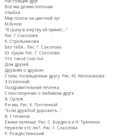
Настоящий друг
Всё мы делим пополам
Улыбка
Мир похож на цветной луг
М.Яснов
"Я сразу в жертву ей принёс..."
Рис. Г.Соколова
К. Стрельникова
Без тебя... Рис. Г. Соколова
Ю. Кушак Рис. Г. Соколова
Что такое счастье
Дом друзей
Друзьям о друзьях
Стихи, посвященные другу. Рис. Ю. Молоканова
Э.Успенский
Поздравительная песенка
Стихотворение о любимом друге
В. Орлов
Я и мы. Рис. К. Почтенной
"Если дружбой дорожить..."
В. Степанов
Ёжики зелёные. Рис. С. Бордюга и Н. Трепенок .
Неужели это лю?.. Рис. Г. Соколова
Р. Рождественский