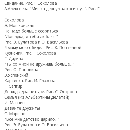
Свидание. Рис. Г.Соколова
А.Алексеева "Мишка дёрнул за косичку...". Рис. Г
Соколова
Э. Мошковская
Не надо больше ссориться
"Лошадка, я тебя люблю..."
Рис. Э. Булатова и О. Васильева
Я маму мою обидел. Рис. К. Почтенной
Кузнечик. Рис. Г.Соколова
Г. Дядина
"Ты со мной не дружишь больше..."
Рис. О. Поповича
Э.Успенский
Картинка. Рис. И. Глазова
Г. Сапгир
Дважды два четыре. Рис. С. Острова
Семья (Из Альбертины Делетай)
И. Мазнин
Давайте дружить!
С. Маршак
"Всё мне детство дарило..."
Рис. Э. Булатова и О. Васильева