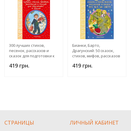
300 лучших стихов,
Бианки, Барто,
песенок, рассказов и
Драгунский: 50 сказок,
сказок для подготовки к
стихов, мифов, рассказов
школе
и басен про всё на свете.
419 грн.
419 грн.
Хрестоматия
СТРАНИЦЫ
ЛИЧНЫЙ КАБИНЕТ