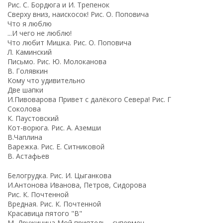
Рис. С. Бордюга и И. Трепенок
Сверху вниз, наискосок! Рис. О. Поповича
Что я люблю
...И чего не люблю!
Что любит Мишка. Рис. О. Поповича
Л. Каминский
Письмо. Рис. Ю. Молоканова
В. Голявкин
Кому что удивительно
Две шапки
И.Пивоварова Привет с далёкого Севера! Рис. Г
Соколова
К. Паустовский
Кот-ворюга. Рис. А. Аземши
В.Чаплина
Варежка. Рис. Е. Ситниковой
В. Астафьев
Белогрудка. Рис. И. Цыганкова
И.Антонова Иванова, Петров, Сидорова
Рис. К. Почтенной
Вредная. Рис. К. Почтенной
Красавица пятого "В"
М. Дружинина Мой приятель - супермен