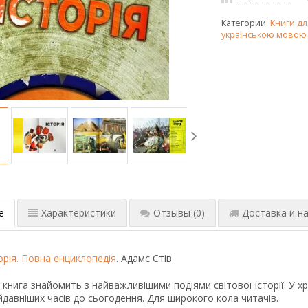
Категории:
Книги дл
українською мовою
е
Характеристики
Отзывы
(0)
Доставка и на
орія. Повна енциклопедія
. Адамс Стів
книга знайомить з найважливішими подіями світової історії. У 
йдавніших часів до сьогодення. Для широкого кола читачів.