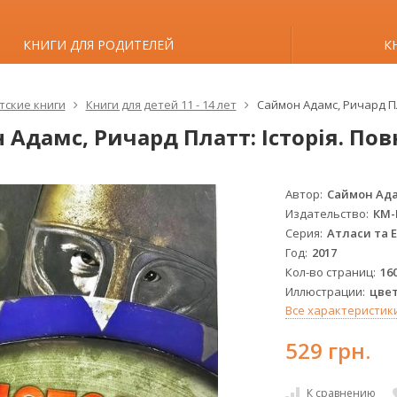
КНИГИ ДЛЯ РОДИТЕЛЕЙ
К
тские книги
Книги для детей 11 - 14 лет
Саймон Адамс, Ричард Пл
 Адамс, Ричард Платт: Історія. По
Автор
Саймон Ада
Издательство
КМ-
Серия
Атласи та 
Год
2017
Кол-во страниц
16
Иллюстрации
цве
Все характеристик
529 грн.
К сравнению