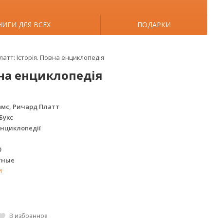
НИГИ ДЛЯ ВСЕХ
ПОДАРКИ
атт: Історія. Повна енциклопедія
вна енциклопедія
мс, Ричард Платт
Букс
Енциклопедії
0
тные
и
В избранное