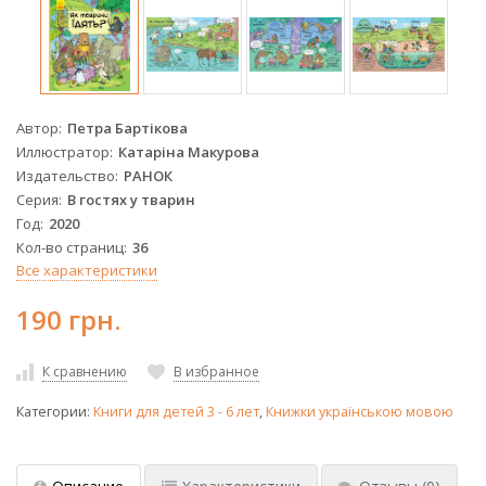
Автор
Петра Бартікова
Иллюстратор
Катаріна Макурова
Издательство
РАНОК
Серия
В гостях у тварин
Год
2020
Кол-во страниц
36
Все характеристики
190 грн.
К сравнению
В избранное
Категории:
Книги для детей 3 - 6 лет
,
Книжки українською мовою