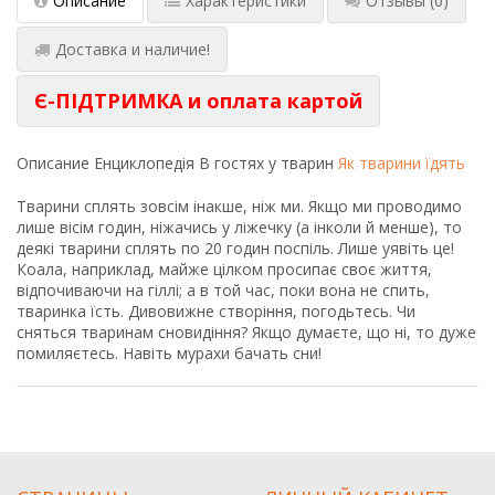
Описание
Характеристики
Отзывы
(0)
Доставка и наличие!
Є-ПІДТРИМКА и оплата картой
Описание
Енциклопедія В гостях у тварин
Як тварини їдять
Тварини сплять зовсім інакше, ніж ми. Якщо ми проводимо
лише вісім годин, ніжачись у ліжечку (а інколи й менше), то
деякі тварини сплять по 20 годин поспіль. Лише уявіть це!
Коала, наприклад, майже цілком просипає своє життя,
відпочиваючи на гіллі; а в той час, поки вона не спить,
тваринка їсть. Дивовижне створіння, погодьтесь. Чи
сняться тваринам сновидіння? Якщо думаєте, що ні, то дуже
помиляєтесь. Навіть мурахи бачать сни!