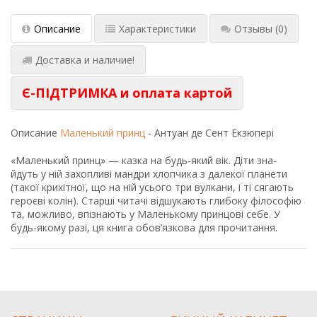
Описание
Характеристики
Отзывы
(0)
Доставка и наличие!
Є-ПІДТРИМКА и оплата картой
Описание
Маленький принц
- Антуан де Сент Екзюпері
«Маленький принц» — казка на будь-який вік. Діти зна-
йдуть у ній захопливі мандри хлопчика з далекої планети
(такої крихітної, що на ній усього три вулкани, і ті сягають
героєві колін). Старші читачі відшукають глибоку філософію
та, можливо, впізнають у Маленькому принцові себе. У
будь-якому разі, ця книга обов’язкова для прочитання.